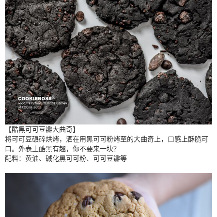
【酷黑可可豆瓣大曲奇】
将可可豆碾碎烘烤，洒在用黑可可粉烤至的大曲奇上，口感上酥脆可
口。外表上酷黑有趣，你不要来一块？
配料：黄油、碱化黑可可粉、可可豆瓣等