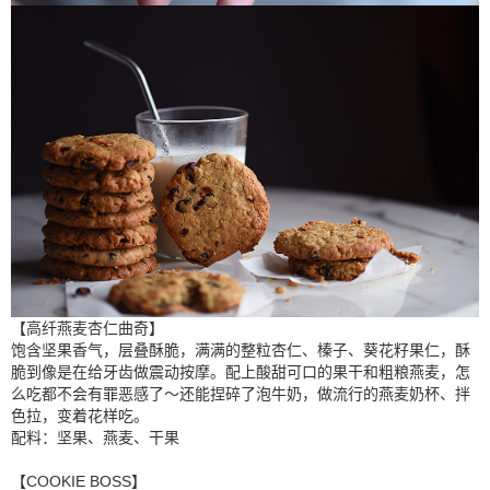
【高纤燕麦杏仁曲奇】
饱含坚果香气，层叠酥脆，满满的整粒杏仁、榛子、葵花籽果仁，酥
脆到像是在给牙齿做震动按摩。配上酸甜可口的果干和粗粮燕麦，怎
么吃都不会有罪恶感了～还能捏碎了泡牛奶，做流行的燕麦奶杯、拌
色拉，变着花样吃。
配料：坚果、燕麦、干果
【COOKIE BOSS】