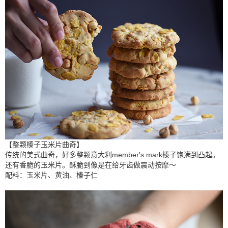
【整颗榛子玉米片曲奇】
传统的美式曲奇，好多整颗意大利member's mark榛子饱满到凸起。
还有香脆的玉米片。酥脆到像是在给牙齿做震动按摩～
配料：玉米片、黄油、榛子仁