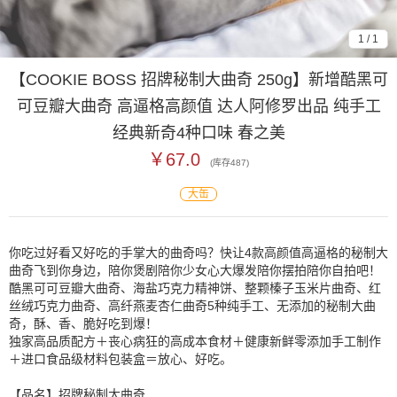
1
/
1
【COOKIE BOSS 招牌秘制大曲奇 250g】新增酷黑可
可豆瓣大曲奇 高逼格高颜值 达人阿修罗出品 纯手工
经典新奇4种口味 春之美
￥67.0
(库存
487
)
大缶
你吃过好看又好吃的手掌大的曲奇吗？快让4款高颜值高逼格的秘制大
曲奇飞到你身边，陪你煲剧陪你少女心大爆发陪你摆拍陪你自拍吧！
酷黑可可豆瓣大曲奇、海盐巧克力精神饼、整颗榛子玉米片曲奇、红
丝绒巧克力曲奇、高纤燕麦杏仁曲奇5种纯手工、无添加的秘制大曲
奇，酥、香、脆好吃到爆！
独家高品质配方＋丧心病狂的高成本食材＋健康新鲜零添加手工制作
＋进口食品级材料包装盒＝放心、好吃。
【品名】招牌秘制大曲奇