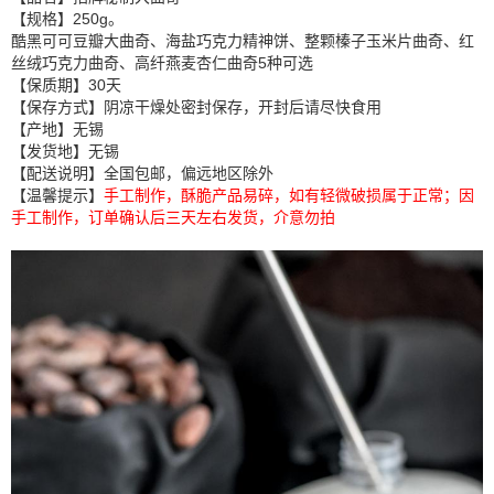
【规格】250g。
酷黑可可豆瓣大曲奇、海盐巧克力精神饼、整颗榛子玉米片曲奇、红
丝绒巧克力曲奇、高纤燕麦杏仁曲奇5种可选
【保质期】30天
【保存方式】阴凉干燥处密封保存，开封后请尽快食用
【产地】无锡
【发货地】无锡
【配送说明】全国包邮，偏远地区除外
【温馨提示】
手工制作，酥脆产品易碎，如有轻微破损属于正常
；
因
手工制作，订单确认后三天左右发货
，介意勿拍