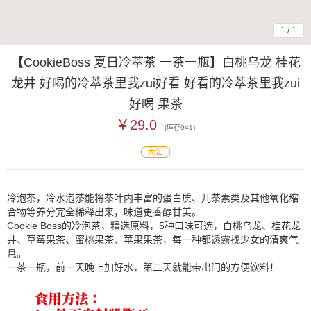
1
/
1
【CookieBoss 夏日冷萃茶 一茶一瓶】白桃乌龙 桂花
龙井 好喝的冷萃茶里我zui好看 好看的冷萃茶里我zui
好喝 果茶
￥29.0
(库存
941
)
大缶
冷泡茶，冷水泡茶能将茶叶内丰富的蛋白质、儿茶素类及其他氧化缩
合物等养分完全稀释出来，味道更香醇甘美。
Cookie Boss的冷泡茶，精选原料，5种口味可选，白桃乌龙、桂花龙
井、草莓果茶、蜜桃果茶、苹果果茶，每一种都透露找少女的清爽气
息。
一茶一瓶，前一天晚上加好水，第二天就能带出门的方便饮料！